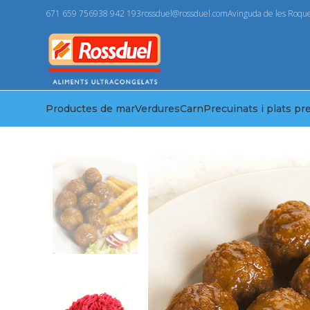
671 659 756
938 942 193
rossduel@rossduel.com
Avinguda de les Roque
Productes de mar
Verdures
Carn
Precuinats i plats pr