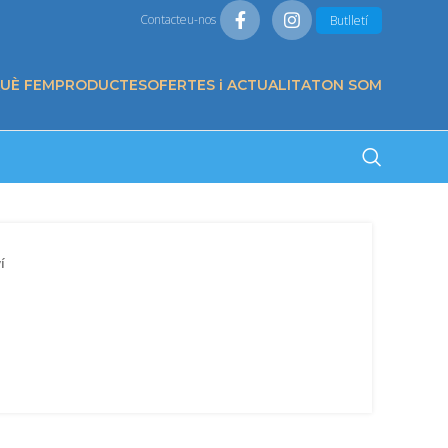
Contacteu-nos
Butlletí
QUÈ FEM
PRODUCTES
OFERTES i ACTUALITAT
ON SOM
í