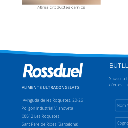
Altres productes càrnics
BUTLL
Subscriu-t
ofertes i n
ALIMENTS ULTRACONGELATS
Avinguda de les Roquetes, 20-26
Nom
*
Polígon Industrial Vilanoveta
08812 Les Roquetes
Cogno
Sant Pere de Ribes (Barcelona)
*