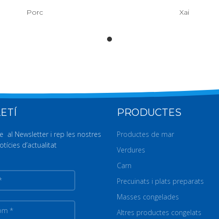
Porc
Xai
ETÍ
PRODUCTES
e al Newsletter i rep les nostres
Productes de mar
otícies d’actualitat
Verdures
Carn
Precuinats i plats preparats
Masses congelades
m
Altres productes congelats