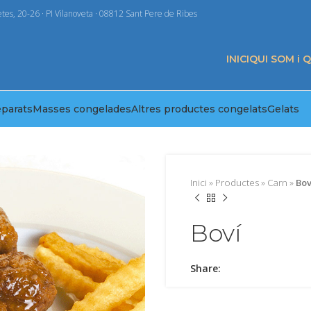
tes, 20-26 · PI Vilanoveta · 08812 Sant Pere de Ribes
INICI
QUI SOM i 
eparats
Masses congelades
Altres productes congelats
Gelats
Inici
»
Productes
»
Carn
»
Bov
Boví
Share: