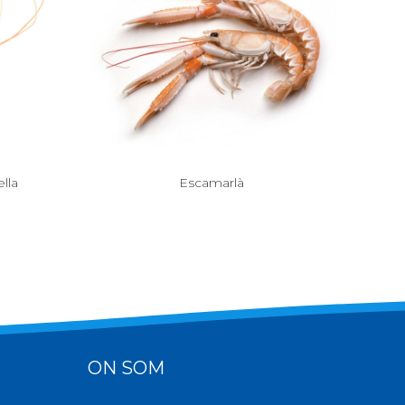
lla
Escamarlà
ON SOM