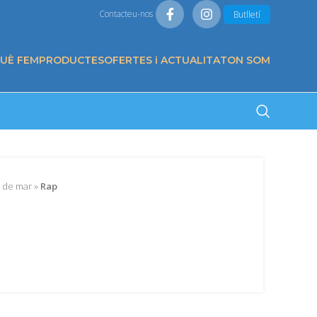
Contacteu-nos
Butlletí
QUÈ FEM
PRODUCTES
OFERTES i ACTUALITAT
ON SOM
 de mar
»
Rap