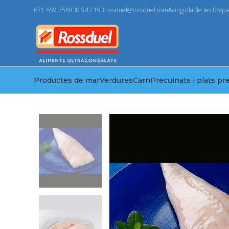
671 659 756
938 942 193
rossduel@rossduel.com
Avinguda de les Roque
Productes de mar
Verdures
Carn
Precuinats i plats pr