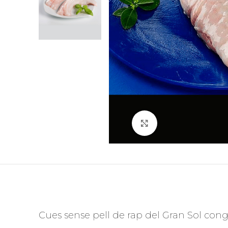
Feu clic per ampliar
Cues sense pell de rap del Gran Sol cong