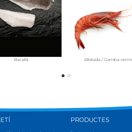
Bacallà
Allistada / Gamba verme
ETÍ
PRODUCTES