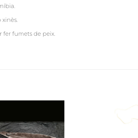
míbia.
 xinès.
r fer fumets de peix.