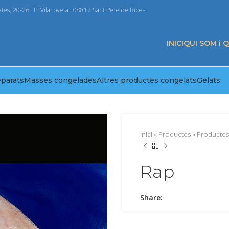
tes, 20-26 · PI Vilanoveta · 08812 Sant Pere de Ribes
INICI
QUI SOM i 
eparats
Masses congelades
Altres productes congelats
Gelats
Inici
»
Productes
»
Productes
Rap
Share: