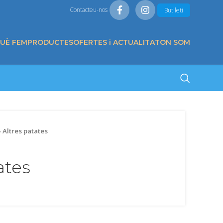
Contacteu-nos
Butlletí
QUÈ FEM
PRODUCTES
OFERTES i ACTUALITAT
ON SOM
»
Altres patates
ates