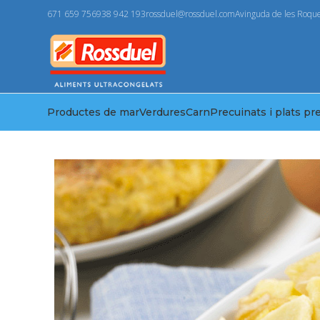
671 659 756
938 942 193
rossduel@rossduel.com
Avinguda de les Roque
Productes de mar
Verdures
Carn
Precuinats i plats pr