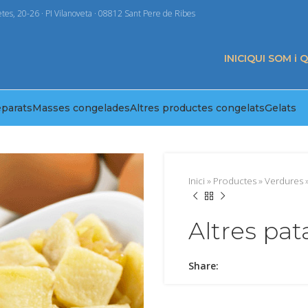
tes, 20-26 · PI Vilanoveta · 08812 Sant Pere de Ribes
INICI
QUI SOM i 
eparats
Masses congelades
Altres productes congelats
Gelats
Inici
»
Productes
»
Verdures
Altres pat
Share: