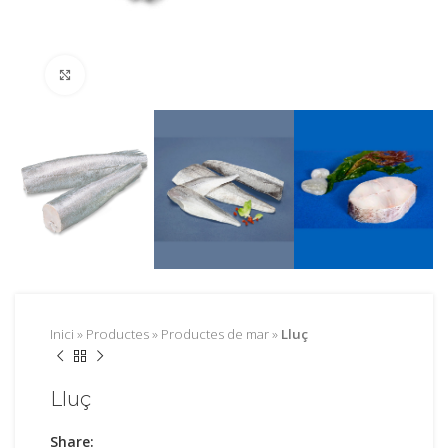
Feu clic per ampliar
Inici
»
Productes
»
Productes de mar
»
Lluç
Lluç
Share: